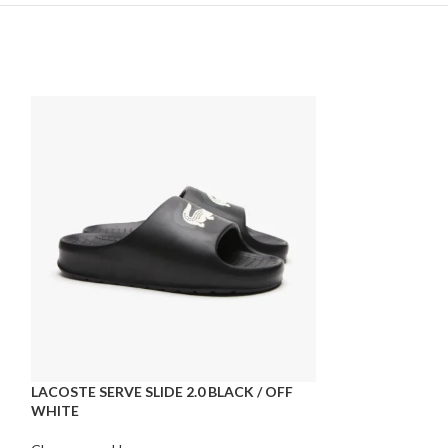
LACOSTE SERVE SLIDE 2.0 BLACK / OFF
LACOSTE SERVE 
WHITE
Chaussures
,
Hom