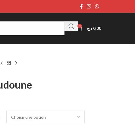
0
د.ج
0,00
udoune