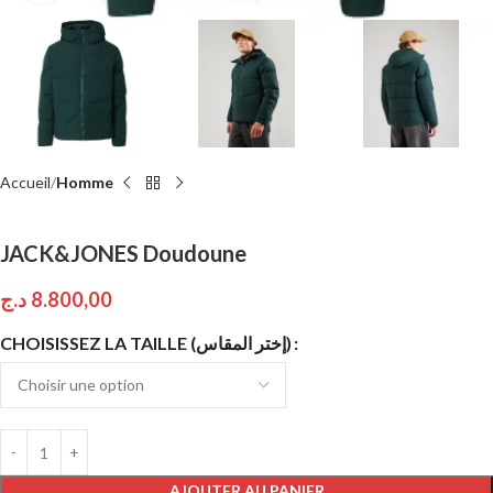
Accueil
Homme
JACK&JONES Doudoune
د.ج
8.800,00
CHOISISSEZ LA TAILLE (إختر المقاس)
AJOUTER AU PANIER