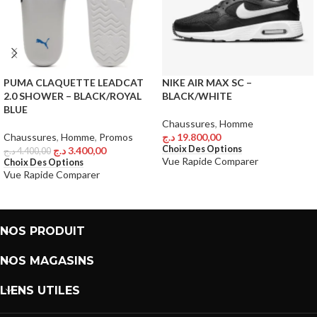
PUMA CLAQUETTE LEADCAT
NIKE AIR MAX SC –
2.0 SHOWER – BLACK/ROYAL
BLACK/WHITE
BLUE
Chaussures
,
Homme
Chaussures
,
Homme
,
Promos
د.ج
19.800,00
Choix Des Options
د.ج
3.400,00
د.ج
4.400,00
Vue Rapide
Comparer
Choix Des Options
Vue Rapide
Comparer
NOS PRODUIT
NOS MAGASINS
LIENS UTILES