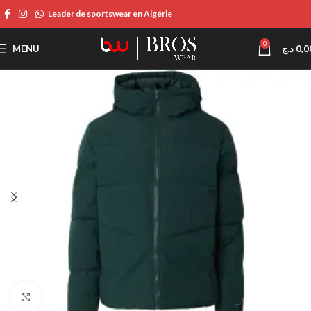
Leader de sportswear en Algérie
0
MENU
د.ج
0,0
Click to enlarge