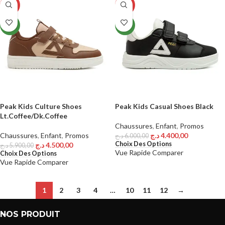
-24%
-27%
NEW
NEW
Peak Kids Culture Shoes
Peak Kids Casual Shoes Black
Lt.Coffee/Dk.Coffee
Chaussures
,
Enfant
,
Promos
Chaussures
,
Enfant
,
Promos
د.ج
4.400,00
د.ج
6.000,00
Choix Des Options
د.ج
4.500,00
د.ج
5.900,00
Vue Rapide
Comparer
Choix Des Options
Vue Rapide
Comparer
1
2
3
4
…
10
11
12
→
NOS PRODUIT