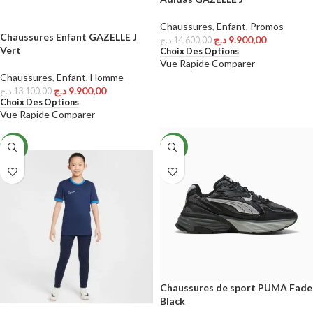
Chaussures
,
Enfant
,
Promos
Chaussures Enfant GAZELLE J
د.ج
9.900,00
د.ج
14.600,00
Vert
Choix Des Options
Vue Rapide
Comparer
Chaussures
,
Enfant
,
Homme
د.ج
9.900,00
د.ج
13.100,00
Choix Des Options
Vue Rapide
Comparer
NEW
NEW
Chaussures de sport PUMA Fade
Black