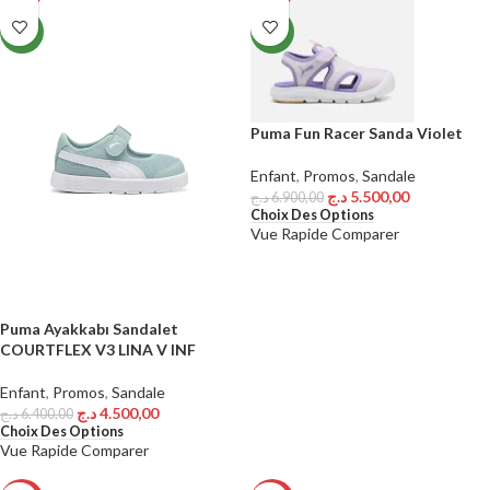
NEW
NEW
Puma Fun Racer Sanda Violet
Enfant
,
Promos
,
Sandale
د.ج
5.500,00
د.ج
6.900,00
Choix Des Options
Vue Rapide
Comparer
Puma Ayakkabı Sandalet
COURTFLEX V3 LINA V INF
Enfant
,
Promos
,
Sandale
د.ج
4.500,00
د.ج
6.400,00
Choix Des Options
Vue Rapide
Comparer