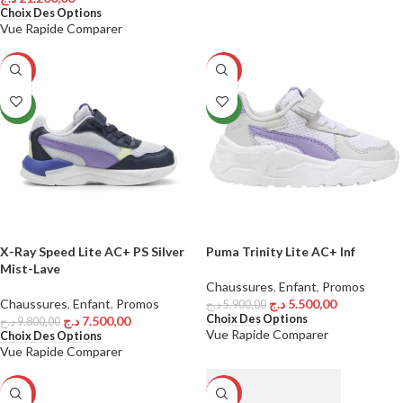
Choix Des Options
Vue Rapide
Comparer
-23%
-7%
NEW
NEW
X-Ray Speed Lite AC+ PS Silver
Puma Trinity Lite AC+ Inf
Mist-Lave
Chaussures
,
Enfant
,
Promos
Chaussures
,
Enfant
,
Promos
د.ج
5.500,00
د.ج
5.900,00
Choix Des Options
د.ج
7.500,00
د.ج
9.800,00
Vue Rapide
Comparer
Choix Des Options
Vue Rapide
Comparer
-30%
-20%