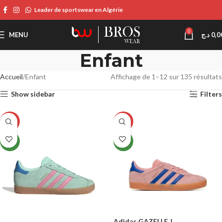
Leader de sportswear en Algérie
0
MENU
د.ج
0,0
Enfant
Accueil
Enfant
Affichage de 1–12 sur 135 résultats
Show sidebar
Filters
-24%
-32%
NEW
NEW
Adidas GAZELLE J