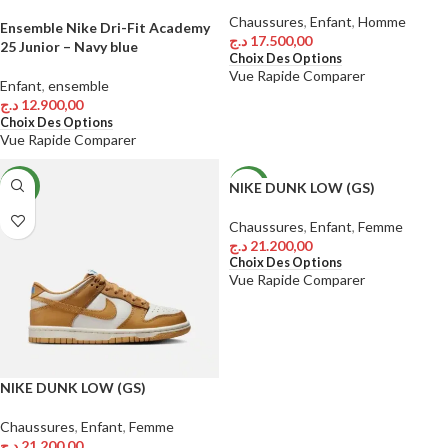
Chaussures
,
Enfant
,
Homme
Ensemble Nike Dri-Fit Academy
د.ج
17.500,00
25 Junior – Navy blue
Choix Des Options
Vue Rapide
Comparer
Enfant
,
ensemble
د.ج
12.900,00
Choix Des Options
Vue Rapide
Comparer
NIKE DUNK LOW (GS)
NEW
NEW
Chaussures
,
Enfant
,
Femme
د.ج
21.200,00
Choix Des Options
Vue Rapide
Comparer
NIKE DUNK LOW (GS)
Chaussures
,
Enfant
,
Femme
د.ج
21.200,00