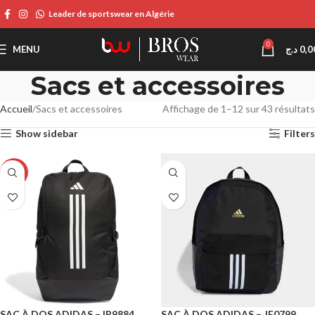
Leader de sportswear en Algérie
0
MENU
د.ج
0,0
Sacs et accessoires
Accueil
Sacs et accessoires
Affichage de 1–12 sur 43 résultats
Show sidebar
Filters
-16%
SAC À DOS ADIDAS – IP9884
SAC À DOS ADIDAS – JF0799