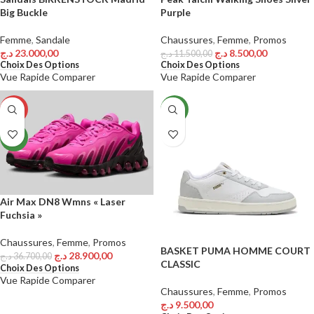
Big Buckle
Purple
Femme
,
Sandale
Chaussures
,
Femme
,
Promos
د.ج
23.000,00
د.ج
8.500,00
د.ج
11.500,00
Choix Des Options
Choix Des Options
Vue Rapide
Comparer
Vue Rapide
Comparer
-21%
NEW
NEW
Air Max DN8 Wmns « Laser
Fuchsia »
Chaussures
,
Femme
,
Promos
BASKET PUMA HOMME COURT
د.ج
28.900,00
د.ج
36.700,00
CLASSIC
Choix Des Options
Vue Rapide
Comparer
Chaussures
,
Femme
,
Promos
د.ج
9.500,00