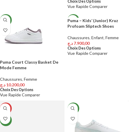
Choix Des Options
Vue Rapide
Comparer
Puma – Kids’ (Junior) Kruz
NEW
NEW
Profoam Sliptech Shoes
Chaussures
,
Enfant
,
Femme
د.ج
7.900,00
Choix Des Options
Vue Rapide
Comparer
Puma Court Classy Basket De
Mode Femme
Chaussures
,
Femme
د.ج
10.200,00
Choix Des Options
Vue Rapide
Comparer
-27%
NEW
NEW