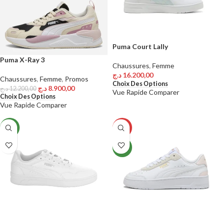
Puma Court Lally
Puma X-Ray 3
Chaussures
,
Femme
د.ج
16.200,00
Chaussures
,
Femme
,
Promos
Choix Des Options
د.ج
8.900,00
د.ج
12.200,00
Vue Rapide
Comparer
Choix Des Options
Vue Rapide
Comparer
NEW
-27%
NEW