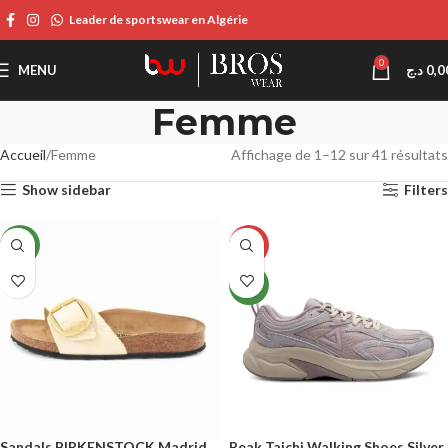
Leader de sportswear en Algérie
0
MENU
د.ج
0,0
Femme
Accueil
Femme
Affichage de 1–12 sur 41 résultats
Show sidebar
Filters
NEW
-26%
NEW
Sandals BIRKENSTOCK Madrid
Peak Taichi Walking Shoes Silver