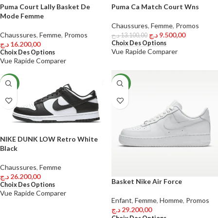
Puma Court Lally Basket De
Puma Ca Match Court Wns
Mode Femme
Chaussures
,
Femme
,
Promos
Chaussures
,
Femme
,
Promos
د.ج
9.500,00
د.ج
13.100,00
Choix Des Options
د.ج
16.200,00
Vue Rapide
Comparer
Choix Des Options
Vue Rapide
Comparer
NEW
NEW
NIKE DUNK LOW Retro White
Black
Chaussures
,
Femme
د.ج
26.200,00
Basket Nike Air Force
Choix Des Options
Vue Rapide
Comparer
Enfant
,
Femme
,
Homme
,
Promos
د.ج
29.200,00