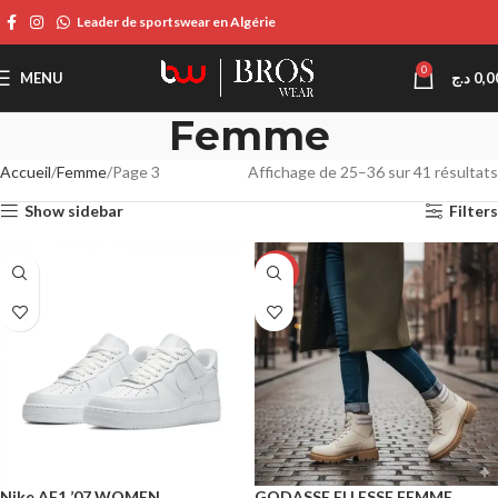
Leader de sportswear en Algérie
0
MENU
د.ج
0,0
Femme
Accueil
Femme
Page 3
Affichage de 25–36 sur 41 résultats
Show sidebar
Filters
-22%
Nike AF1 ’07 WOMEN
GODASSE ELLESSE FEMME