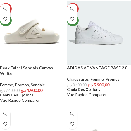
-34%
-30%
NEW
NEW
Peak Taichi Sandals Canvas
ADIDAS ADVANTAGE BASE 2.0
White
Chaussures
,
Femme
,
Promos
Femme
,
Promos
,
Sandale
د.ج
5.900,00
د.ج
8.400,00
Choix Des Options
د.ج
4.900,00
د.ج
7.400,00
Vue Rapide
Comparer
Choix Des Options
Vue Rapide
Comparer