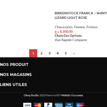
BIRKENSTOCK FRANCA – SHINY
LIZARD LIGHT ROSE
Chaussures
,
Femme
,
Promos
د.ج
8.300,00
Choix Des Options
Vue Rapide
Comparer
1
2
3
4
5
→
NOS PRODUIT
NOS MAGASINS
LIENS UTILES
Okey.Studio
2022 Powered BY
Meftah.Oussama
.