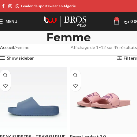
Leader de sportswear en Algérie
0
MENU
د.ج
0,0
Femme
Accueil
Femme
Affichage de 1–12 sur 49 résultats
Show sidebar
Filters
PEAK SLIPPERS – GRAYISH BLUE
Puma Leadcat 2.0