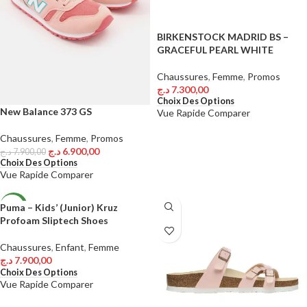
BIRKENSTOCK MADRID BS –
GRACEFUL PEARL WHITE
Chaussures
,
Femme
,
Promos
د.ج
7.300,00
Choix Des Options
New Balance 373 GS
Vue Rapide
Comparer
Chaussures
,
Femme
,
Promos
د.ج
6.900,00
د.ج
7.900,00
Choix Des Options
Vue Rapide
Comparer
Puma – Kids’ (Junior) Kruz
NEW
Profoam Sliptech Shoes
Chaussures
,
Enfant
,
Femme
د.ج
7.900,00
Choix Des Options
Vue Rapide
Comparer