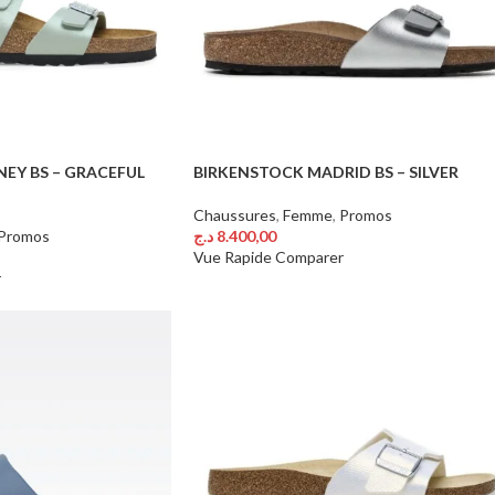
EY BS – GRACEFUL
BIRKENSTOCK MADRID BS – SILVER
Chaussures
,
Femme
,
Promos
Promos
د.ج
8.400,00
Choix Des Options
Vue Rapide
Comparer
r