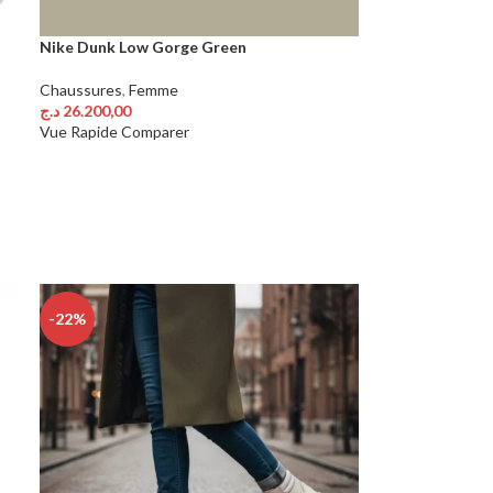
Nike Dunk Low Gorge Green
Chaussures
,
Femme
د.ج
26.200,00
Choix Des Options
Vue Rapide
Comparer
-22%