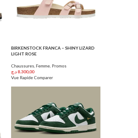
BIRKENSTOCK FRANCA – SHINY LIZARD
LIGHT ROSE
Chaussures
,
Femme
,
Promos
د.ج
8.300,00
Choix Des Options
Vue Rapide
Comparer