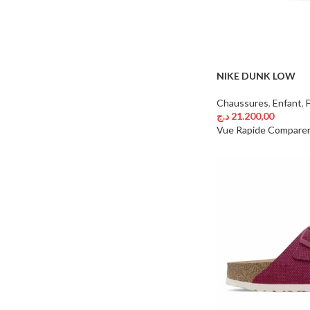
NIKE DUNK LOW
Chaussures
,
Enfant
,
د.ج
21.200,00
Choix Des Options
Vue Rapide
Compare