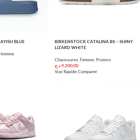
RAYISH BLUE
BIRKENSTOCK CATALINA BS – SHINY
LIZARD WHITE
Homme
Chaussures
,
Femme
,
Promos
د.ج
9.200,00
r
Choix Des Options
Vue Rapide
Comparer