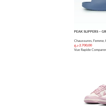
PEAK SLIPPERS – G
Chaussures
,
Femme
,
د.ج
2.700,00
Choix Des Options
Vue Rapide
Compare