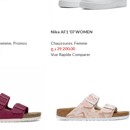
Nike AF1 ’07 WOMEN
Femme
,
Promos
Chaussures
,
Femme
د.ج
29.200,00
Choix Des Options
r
Vue Rapide
Comparer