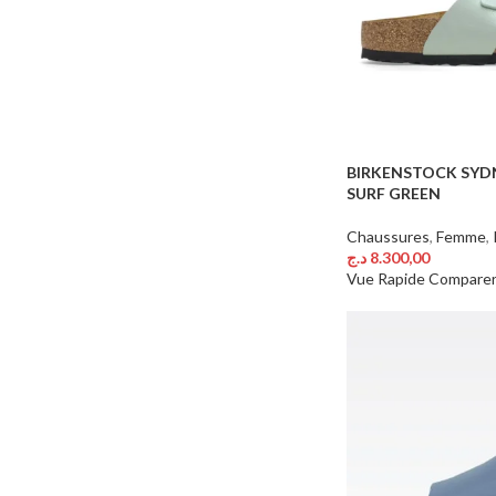
BIRKENSTOCK SYDN
SURF GREEN
Chaussures
,
Femme
,
د.ج
8.300,00
Choix Des Options
Vue Rapide
Compare