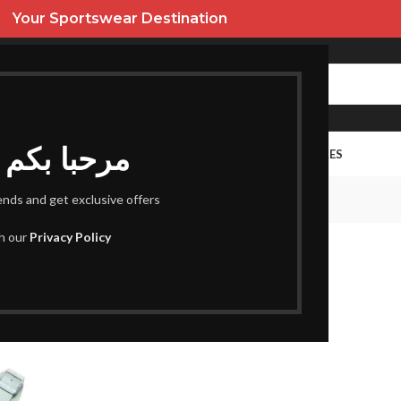
Your Sportswear Destination
Bienvenus I مرحبا بكم
URES
HOMME
ENFANT
PROMOS
FEMME
SACS ET ACCESSOIRES
Femme
rends and get exclusive offers
th our
Privacy Policy