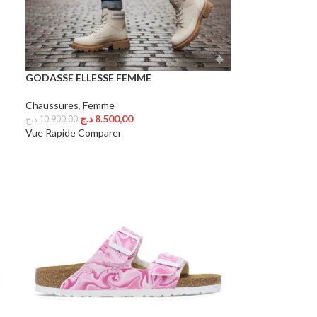
GODASSE ELLESSE FEMME
Chaussures
,
Femme
د.ج
8.500,00
د.ج
10.900,00
Choix Des Options
Vue Rapide
Comparer