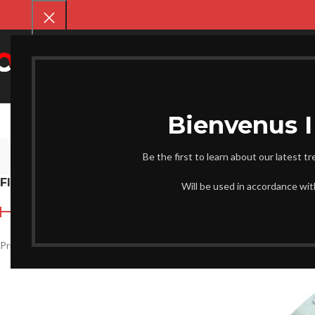
SELECT CATEGORY
CHAUSS
Be the first to learn about our latest t
FILTER BY PRICE
Accueil
Femme
Will be used in accordance wi
Prix :
29.200 د.ج
—
2.700 د.ج
FILTRER