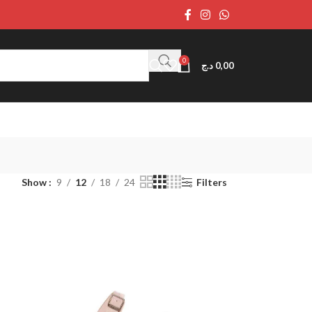
0
د.ج
0,00
Show
9
12
18
24
Filters