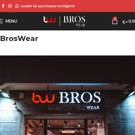
Leader de sportswear en Algérie
0
MENU
د.ج
0,0
BrosWear