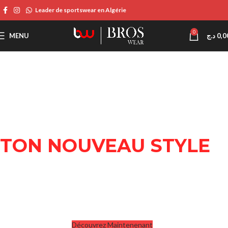
Leader de sportswear en Algérie
0
MENU
د.ج
0,0
TON NOUVEAU STYLE
COMMENCE ICI
Découvrez Maintenenant