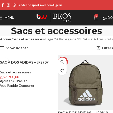
Leader de sportswear en Algérie
0
MENU
د.ج
0,0
Sacs et accessoires
Accueil
Sacs et accessoires
Page 2
Affichage de 13–24 sur 43 résultats
Show sidebar
Filters
SAC À DOS ADIDAS – JF2907
-14%
Sacs et accessoires
د.ج
6.700,00
Ajouter Au Panier
Vue Rapide
Comparer
SAC À DOS ADIDAS – HR9810