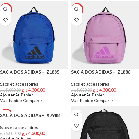
-14%
-14%
SAC À DOS ADIDAS – IZ1885
SAC À DOS ADIDAS – IZ1886
Sacs et accessoires
Sacs et accessoires
د.ج
4.300,00
د.ج
4.300,00
د.ج
5.000,00
د.ج
5.000,00
Ajouter Au Panier
Ajouter Au Panier
Vue Rapide
Comparer
Vue Rapide
Comparer
SAC À DOS ADIDAS – IX7988
-14%
Sacs et accessoires
د.ج
4.300,00
د.ج
5.000,00
Ajouter Au Panier