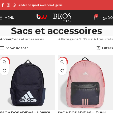
Leader de sportswear en Algérie
0
MENU
د.ج
0,0
Sacs et accessoires
Accueil
Sacs et accessoires
Affichage de 1–12 sur 43 résultats
Show sidebar
Filters
-14%
-14%
SAC À DOS ADIDAS – HR9809
SAC À DOS ADIDAS – IZ1911