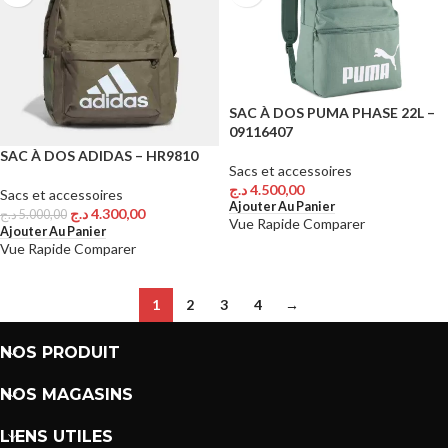
SAC À DOS PUMA PHASE 22L –
09116407
SAC À DOS ADIDAS – HR9810
Sacs et accessoires
د.ج
4.500,00
Sacs et accessoires
Ajouter Au Panier
د.ج
4.300,00
د.ج
5.000,00
Vue Rapide
Comparer
Ajouter Au Panier
Vue Rapide
Comparer
1
2
3
4
→
NOS PRODUIT
NOS MAGASINS
LIENS UTILES