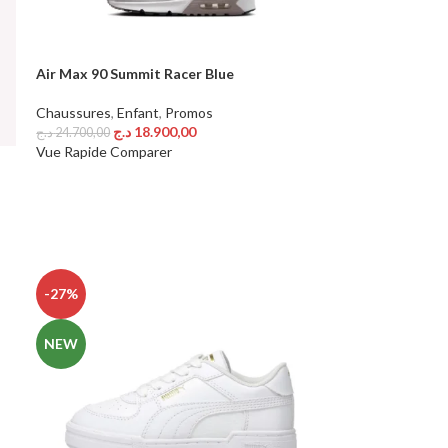
Air Max 90 Summit Racer Blue
Chaussures
,
Enfant
,
Promos
د.ج
18.900,00
د.ج
24.700,00
Choix Des Options
Vue Rapide
Comparer
-27%
NEW