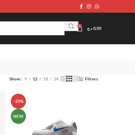
0
د.ج
0,00
Show
9
12
18
24
Filters
-23%
NEW