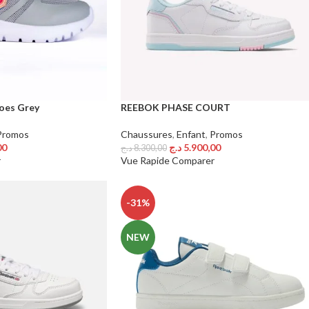
hoes Grey
REEBOK PHASE COURT
Promos
Chaussures
,
Enfant
,
Promos
00
د.ج
5.900,00
د.ج
8.300,00
Choix Des Options
r
Vue Rapide
Comparer
-31%
NEW