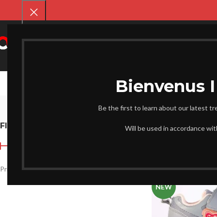
SELECT CATEGORY
CHAUSS
Be the first to learn about our latest t
FILTER BY PRICE
Accueil
Enfant
Page 
Will be used in accordance wi
-20%
Prix :
33.900 د.ج
—
2.200 د.ج
FILTRER
NEW