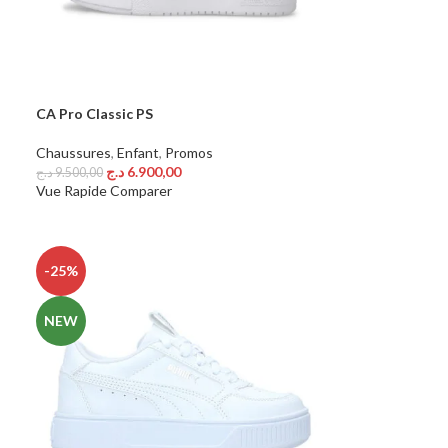
CA Pro Classic PS
Chaussures
,
Enfant
,
Promos
د.ج
6.900,00
د.ج
9.500,00
Choix Des Options
Vue Rapide
Comparer
-25%
NEW