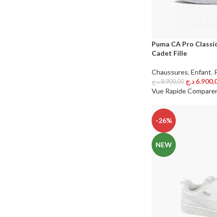
Puma CA Pro Classi
Cadet Fille
Chaussures
,
Enfant
,
د.ج
6.900,
د.ج
8.900,00
Choix Des Options
Vue Rapide
Compare
-26%
NEW