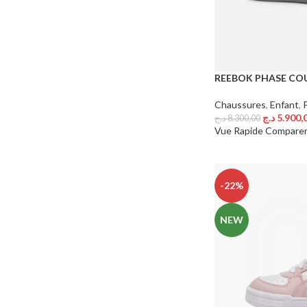
REEBOK PHASE CO
Chaussures
,
Enfant
,
د.ج
5.900,
د.ج
8.300,00
Choix Des Options
Vue Rapide
Compare
-22%
NEW