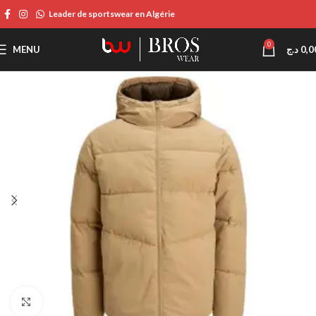
Leader de sportswear en Algérie
0
MENU
د.ج
0,0
Click to enlarge