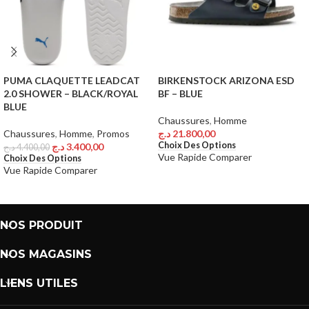
PUMA CLAQUETTE LEADCAT
BIRKENSTOCK ARIZONA ESD
2.0 SHOWER – BLACK/ROYAL
BF – BLUE
BLUE
Chaussures
,
Homme
Chaussures
,
Homme
,
Promos
د.ج
21.800,00
Choix Des Options
د.ج
3.400,00
د.ج
4.400,00
Vue Rapide
Comparer
Choix Des Options
Vue Rapide
Comparer
NOS PRODUIT
NOS MAGASINS
LIENS UTILES