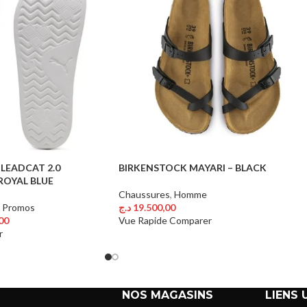
LEADCAT 2.0
BIRKENSTOCK MAYARI – BLACK
ROYAL BLUE
Chaussures
,
Homme
,
Promos
د.ج
19.500,00
Choix Des Options
00
Vue Rapide
Comparer
r
NOS MAGASINS
LIENS 