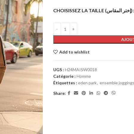
CHOISISSEZ LA TAILLE (إختر المقاس)
AJOUT
Add to wishlist
UGS :
H24MAISW0018
Catégorie :
Homme
Étiquettes :
eden park
,
ensemble jogging
Share: