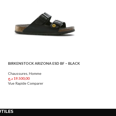
BIRKENSTOCK ARIZONA ESD BF – BLACK
NIKE P-6000 
Chaussures
,
Homme
Chaussures
,
Hom
د.ج
19.500,00
د.ج
24.800,00
Choix Des Options
Choix Des Option
Vue Rapide
Comparer
Vue Rapide
Comp
UTILES