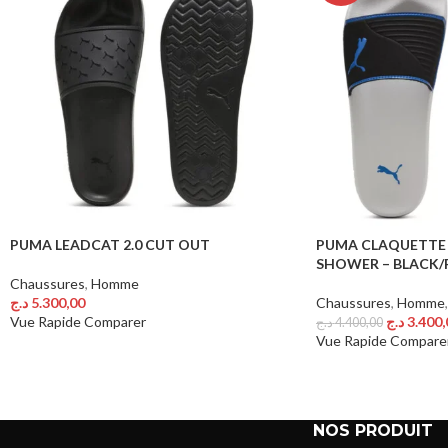
PUMA LEADCAT 2.0 CUT OUT
PUMA CLAQUETTE 
SHOWER – BLACK/
Chaussures
,
Homme
د.ج
5.300,00
Chaussures
,
Homme
Choix Des Options
د.ج
3.400,
Vue Rapide
Comparer
د.ج
4.400,00
Choix Des Options
Vue Rapide
Compare
NOS PRODUIT