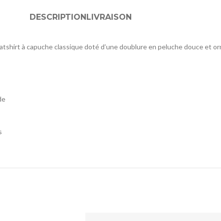
DESCRIPTION
LIVRAISON
tshirt à capuche classique doté d’une doublure en peluche douce et orné 
de
s