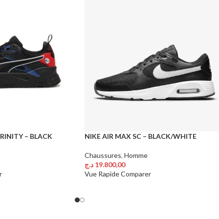
INITY – BLACK
NIKE AIR MAX SC – BLACK/WHITE
Chaussures
,
Homme
د.ج
19.800,00
Choix Des Options
r
Vue Rapide
Comparer