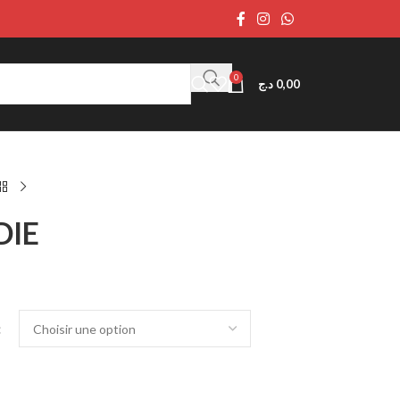
0
د.ج
0,00
DIE