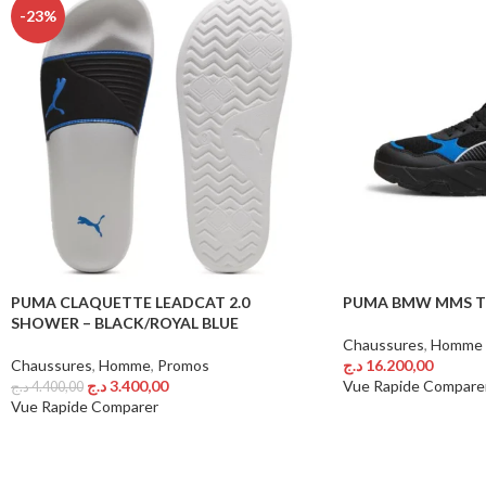
-23%
PUMA CLAQUETTE LEADCAT 2.0
PUMA BMW MMS TR
SHOWER – BLACK/ROYAL BLUE
Chaussures
,
Homme
Chaussures
,
Homme
,
Promos
د.ج
16.200,00
Choix Des Options
د.ج
3.400,00
Vue Rapide
Compare
د.ج
4.400,00
Choix Des Options
Vue Rapide
Comparer