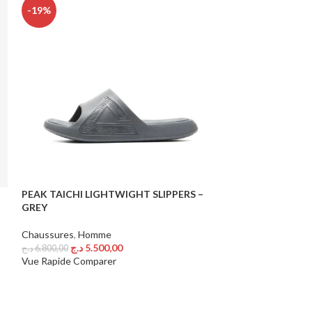
-19%
PEAK TAICHI LIGHTWIGHT SLIPPERS –
PEAK TAICHI LI
GREY
ALL BLACK
Chaussures
,
Homme
Chaussures
,
Hom
د.ج
5.500,00
د.ج
6.800,00
د.ج
6.800,00
Choix Des Options
Choix Des Option
Vue Rapide
Comparer
Vue Rapide
Comp