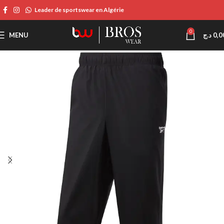
Leader de sportswear en Algérie
0
MENU
د.ج
0,0