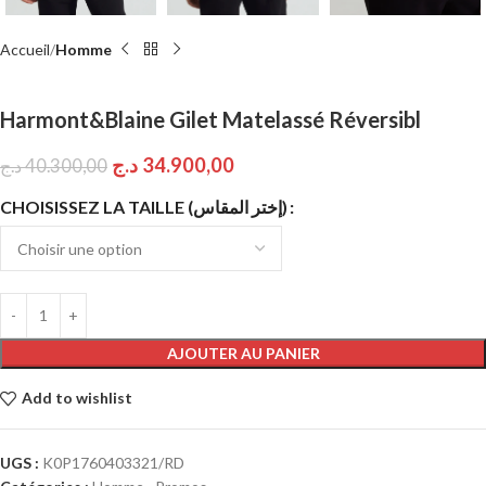
Accueil
Homme
Harmont&Blaine Gilet Matelassé Réversibl
د.ج
34.900,00
د.ج
40.300,00
CHOISISSEZ LA TAILLE (إختر المقاس)
AJOUTER AU PANIER
Add to wishlist
UGS :
K0P1760403321/RD