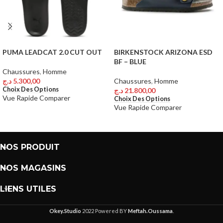
PUMA LEADCAT 2.0 CUT OUT
BIRKENSTOCK ARIZONA ESD
BF – BLUE
Chaussures
,
Homme
د.ج
5.300,00
Chaussures
,
Homme
Choix Des Options
د.ج
21.800,00
Vue Rapide
Comparer
Choix Des Options
Vue Rapide
Comparer
NOS PRODUIT
NOS MAGASINS
LIENS UTILES
Okey.Studio
2022 Powered BY
Meftah.Oussama
.