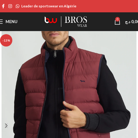
Leader de sportswear en Algérie
0
MENU
د.ج
0,0
-13%