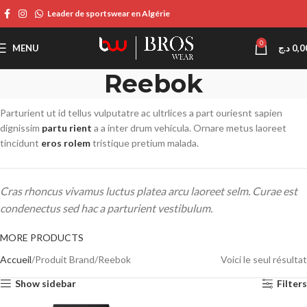
Leader de sportswear en Algérie
0
MENU
د.ج
0,0
Reebok
Parturient ut id tellus vulputatre ac ultrlices a part ouriesnt sapien
dignissim
partu rient
a a inter drum vehicula. Ornare metus laoreet
tincidunt
eros rolem
tristique pretium malada.
Cras rhoncus vivamus luctus platea arcu laoreet selm. Curae est
condenectus sed hac a parturient vestibulum.
MORE PRODUCTS
Accueil
Produit Brand
Reebok
Voici le seul résultat
Show sidebar
Filters