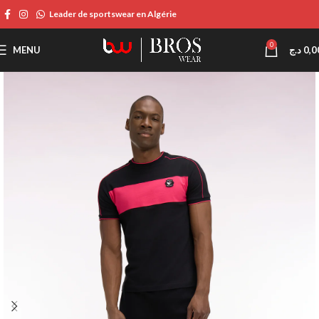
Leader de sportswear en Algérie
0
MENU
د.ج
0,0