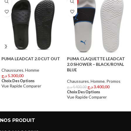
-23%
PUMA LEADCAT 2.0 CUT OUT
PUMA CLAQUETTE LEADCAT
2.0 SHOWER – BLACK/ROYAL
BLUE
Chaussures
,
Homme
د.ج
5.300,00
Choix Des Options
Chaussures
,
Homme
,
Promos
Vue Rapide
Comparer
د.ج
3.400,00
د.ج
4.400,00
Choix Des Options
Vue Rapide
Comparer
NOS PRODUIT