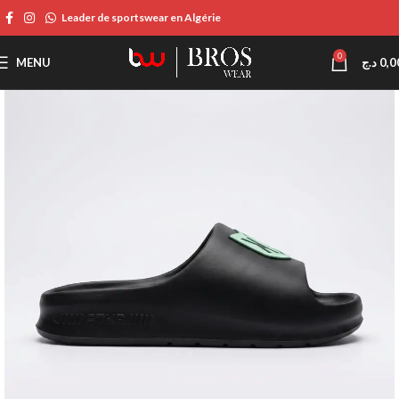
Leader de sportswear en Algérie
0
MENU
د.ج
0,0