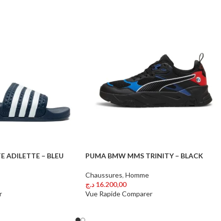
 ADILETTE – BLEU
PUMA BMW MMS TRINITY – BLACK
Chaussures
,
Homme
د.ج
16.200,00
Choix Des Options
r
Vue Rapide
Comparer