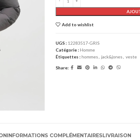
AJOUT
Add to wishlist
UGS :
12283517-GRIS
Catégorie :
Homme
Étiquettes :
hommes
,
jack&jones
,
veste
Share:
ION
INFORMATIONS COMPLÉMENTAIRES
LIVRAISON