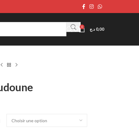
0
د.ج
0,00
udoune