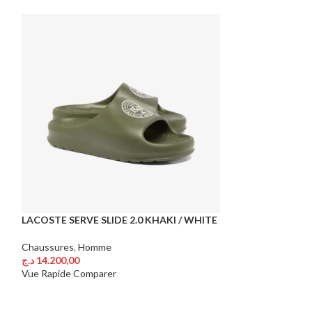
-14%
LACOSTE SERVE SLIDE 2.0 KHAKI / WHITE
PEAK TAICHI LI
WHITE / RED
Chaussures
,
Homme
د.ج
14.200,00
Chaussures
,
Hom
Choix Des Options
د.ج
5.4
Vue Rapide
Comparer
د.ج
6.300,00
Choix Des Option
Vue Rapide
Comp