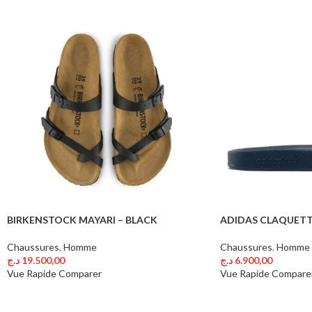
BIRKENSTOCK MAYARI – BLACK
ADIDAS CLAQUETTE
Chaussures
,
Homme
Chaussures
,
Homme
د.ج
19.500,00
د.ج
6.900,00
Choix Des Options
Choix Des Options
Vue Rapide
Comparer
Vue Rapide
Compare