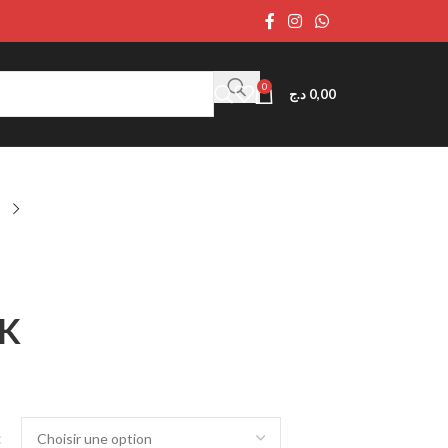
0
د.ج
0,00
RK