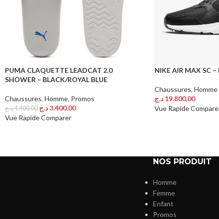
PUMA CLAQUETTE LEADCAT 2.0
NIKE AIR MAX SC 
SHOWER – BLACK/ROYAL BLUE
Chaussures
,
Homme
Chaussures
,
Homme
,
Promos
د.ج
19.800,00
Choix Des Options
د.ج
3.400,00
Vue Rapide
Compare
د.ج
4.400,00
Choix Des Options
Vue Rapide
Comparer
NOS PRODUIT
Homme
Femme
Enfant
Promos