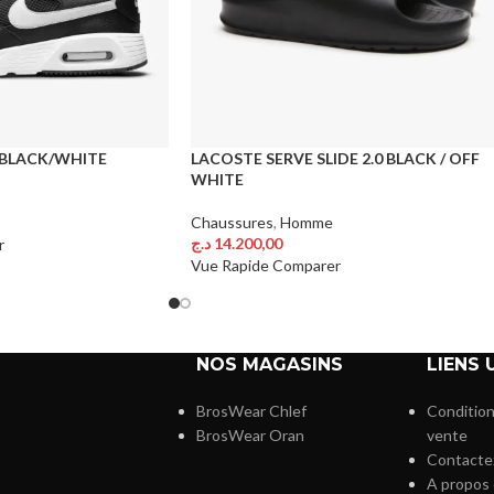
– BLACK/WHITE
LACOSTE SERVE SLIDE 2.0 BLACK / OFF
WHITE
Chaussures
,
Homme
د.ج
14.200,00
r
Choix Des Options
Vue Rapide
Comparer
NOS MAGASINS
LIENS 
BrosWear Chlef
Condition
BrosWear Oran
vente
Contacte
A propos