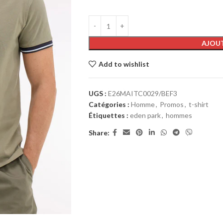
AJOUT
Add to wishlist
UGS :
E26MAITC0029/BEF3
Catégories :
Homme
,
Promos
,
t-shirt
Étiquettes :
eden park
,
hommes
Share: