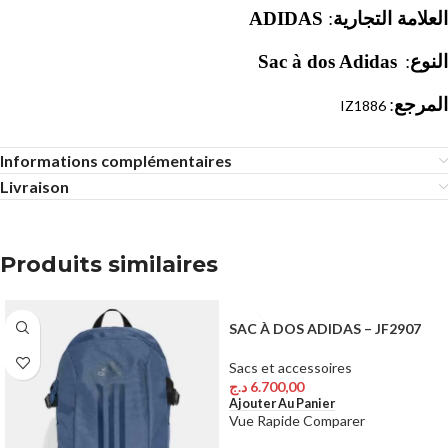
ADIDAS
:
العلامة التجارية
Sac à dos Adidas
:
النوع
:
المرجع
IZ1886
Informations complémentaires
Livraison
Produits similaires
SAC À DOS ADIDAS – JF2907
Sacs et accessoires
د.ج
6.700,00
Ajouter Au Panier
Vue Rapide
Comparer