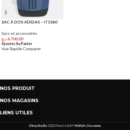
SAC À DOS ADIDAS – IT5360
Sacs et accessoires
د.ج
6.700,00
Ajouter Au Panier
Vue Rapide
Comparer
NOS PRODUIT
NOS MAGASINS
LIENS UTILES
Okey.Studio
2022 Powered BY
Meftah.Oussama
.