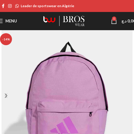
Leader de sportswear en Algérie
0
MENU
د.ج
0,0
-14%