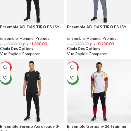
Ensemble ADIDAS TIRO ES JSY
Ensemble ADIDAS TIRO ES JSY
ensemble
,
Homme
,
Promos
ensemble
,
Homme
,
Promos
د.ج
11.300,00
د.ج
10.200,00
د.ج
13.200,00
د.ج
13.200,00
Choix Des Options
Choix Des Options
Vue Rapide
Comparer
Vue Rapide
Comparer
-13%
-16%
NEW
NEW
Ensemble Sereno Aeroready 3-
Ensemble Germany 26 Training