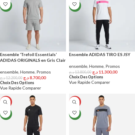
NEW
NEW
Ensemble ‘Trefoil Essentials’
Ensemble ADIDAS TIRO ES JSY
ADIDAS ORIGINALS en Gris Clair
ensemble
,
Homme
,
Promos
ensemble
,
Homme
,
Promos
د.ج
11.300,00
د.ج
13.800,00
Choix Des Options
د.ج
8.700,00
د.ج
12.200,00
Vue Rapide
Comparer
Choix Des Options
Vue Rapide
Comparer
-14%
-23%
NEW
NEW