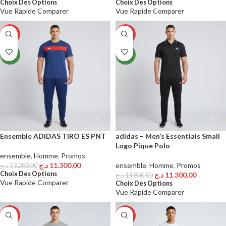
Choix Des Options
Choix Des Options
Vue Rapide
Comparer
Vue Rapide
Comparer
-14%
-24%
NEW
NEW
Ensemble ADIDAS TIRO ES PNT
adidas – Men’s Essentials Small
Logo Pique Polo
ensemble
,
Homme
,
Promos
د.ج
11.300,00
ensemble
,
Homme
,
Promos
د.ج
13.200,00
Choix Des Options
د.ج
11.300,00
د.ج
14.800,00
Vue Rapide
Comparer
Choix Des Options
Vue Rapide
Comparer
-29%
-18%