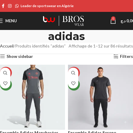
Leader de sportswear en Algérie
0
MENU
د.ج
0,0
adidas
Accueil
Produits identifiés “adidas”
Affichage de 1–12 sur 86 résultats
Show sidebar
Filters
-31%
-13%
NEW
NEW
Ensemble Adidas Manchester
Ensemble Adidas Sereno