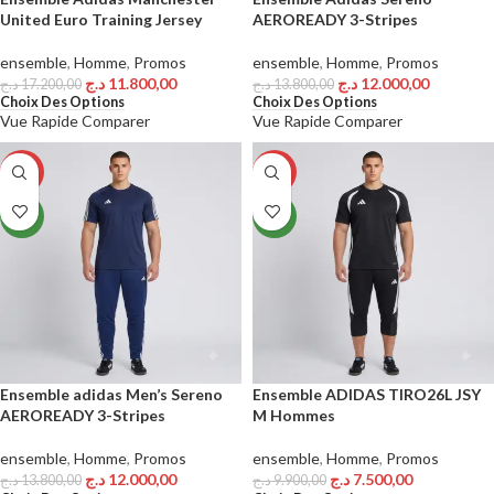
United Euro Training Jersey
AEROREADY 3-Stripes
ensemble
,
Homme
,
Promos
ensemble
,
Homme
,
Promos
د.ج
11.800,00
د.ج
12.000,00
د.ج
17.200,00
د.ج
13.800,00
Choix Des Options
Choix Des Options
Vue Rapide
Comparer
Vue Rapide
Comparer
-13%
-24%
NEW
NEW
Ensemble adidas Men’s Sereno
Ensemble ADIDAS TIRO26L JSY
AEROREADY 3-Stripes
M Hommes
ensemble
,
Homme
,
Promos
ensemble
,
Homme
,
Promos
د.ج
12.000,00
د.ج
7.500,00
د.ج
13.800,00
د.ج
9.900,00