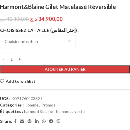
Harmont&Blaine Gilet Matelassé Réversible
د.ج
34.900,00
د.ج
40.300,00
CHOISISSEZ LA TAILLE (إختر المقاس)
AJOUTER AU PANIER
Add to wishlist
UGS :
K0P1760403321
Catégories :
Homme
,
Promos
Étiquettes :
harmont&blaine
,
hommes
,
veste
Share: