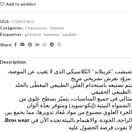
Add to wishlist
UGS :
CI2613-BLU
Catégories :
Chaussures
,
Homme
Étiquettes :
grünland
,
hommes
,
sandale
Share:
Description
شبشب "غرينلاند" الكلاسيكي الذي لا يَغيب عن الموضة،
مزوّد بفرش تشريحي مريح
.
يتم تصنيعه باستخدام الفلّين الطبيعي المغطّى بالجلد
الطبيعي الحقيقي
.
مثالي في جميع المناسبات، يتميّز بسطح علوي من
الشمواه البيئية (إيكو-سويد) ومتوفر بعدّة ألوان
.
الجزء العلوي مصنوع من مواد مُعاد تدويرها، مما يجمع بين
الراحة، الجودة، والاهتمام بالبيئة
،
Bros wear
تجده الآن في
لا تفوت فرصة الحصول عليه