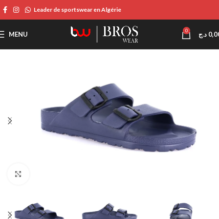
Leader de sportswear en Algérie
0
MENU
د.ج
0,0
Click to enlarge