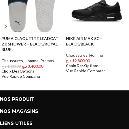
PUMA CLAQUETTE LEADCAT
NIKE AIR MAX SC –
2.0 SHOWER – BLACK/ROYAL
BLACK/BLACK
BLUE
Chaussures
,
Homme
Chaussures
,
Homme
,
Promos
د.ج
19.800,00
Choix Des Options
د.ج
3.400,00
د.ج
4.400,00
Vue Rapide
Comparer
Choix Des Options
Vue Rapide
Comparer
NOS PRODUIT
NOS MAGASINS
LIENS UTILES