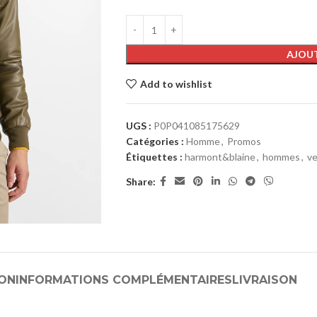
AJOUT
Add to wishlist
UGS :
P0P041085175629
Catégories :
Homme
,
Promos
Étiquettes :
harmont&blaine
,
hommes
,
v
Share:
ION
INFORMATIONS COMPLÉMENTAIRES
LIVRAISON