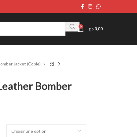
0
د.ج
0,00
omber Jacket (Copie)
Leather Bomber