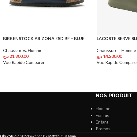
BIRKENSTOCK ARIZONA ESD BF – BLUE
LACOSTE SERVE SLI
Chaussures
,
Homme
Chaussures
,
Homme
د.ج
21.800,00
د.ج
14.200,00
Choix Des Options
Choix Des Options
Vue Rapide
Comparer
Vue Rapide
Compare
NOS PRODUIT
Homme
Femme
Enfant
Promos
Okey.Studio
2022 Powered BY
Meftah.Oussama
.