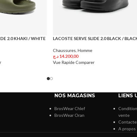
DE 2.0 KHAKI / WHITE
LACOSTE SERVE SLIDE 2.0 BLACK / BLAC
Chaussures
,
Homme
د.ج
14.200,00
Choix Des Options
r
Vue Rapide
Comparer
NOS MAGASINS
LIENS 
BrosWear Chlef
Condition
BrosWear Oran
vente
Contacte
A propos