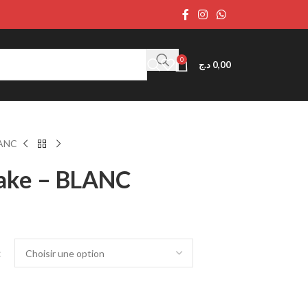
0
د.ج
0,00
LANC
ake – BLANC