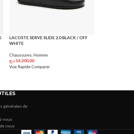
K
LACOSTE SERVE SLIDE 2.0 BLACK / OFF
PEAK TAICHI LI
WHITE
GREY
Chaussures
,
Homme
Chaussures
,
Hom
د.ج
14.200,00
د.ج
5.5
د.ج
6.800,00
Choix Des Options
Choix Des Option
Vue Rapide
Comparer
Vue Rapide
Comp
UTILES
s générales de
z-nous
 de nous