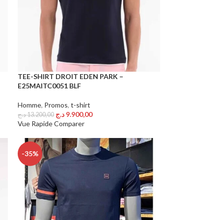
TEE-SHIRT DROIT EDEN PARK –
E25MAITC0051 BLF
Homme
,
Promos
,
t-shirt
د.ج
9.900,00
د.ج
13.200,00
Choix Des Options
Vue Rapide
Comparer
-35%