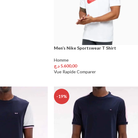
Men’s Nike Sportswear T Shirt
Homme
د.ج
5.600,00
Choix Des Options
Vue Rapide
Comparer
-19%