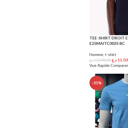
TEE-SHIRT DROIT 
E25MAITC0035 BC
Homme
,
t-shirt
د.ج
11.50
د.ج
13.500,00
Choix Des Options
Vue Rapide
Compare
-31%