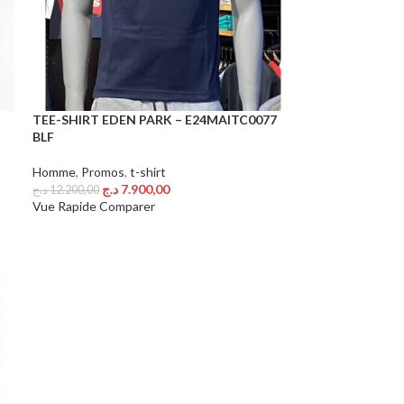
TEE-SHIRT EDEN PARK – E24MAITC0077
BLF
Homme
,
Promos
,
t-shirt
د.ج
7.900,00
د.ج
12.200,00
Choix Des Options
Vue Rapide
Comparer