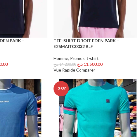
EDEN PARK –
TEE-SHIRT DROIT EDEN PARK –
E25MAITC0032 BLF
Homme
,
Promos
,
t-shirt
0,00
د.ج
11.500,00
د.ج
14.200,00
Choix Des Options
r
Vue Rapide
Comparer
-35%