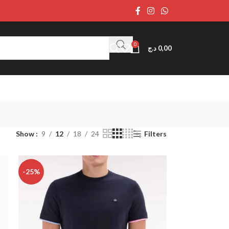
0
د.ج
0,00
Show
9
12
18
24
Filters
-25%