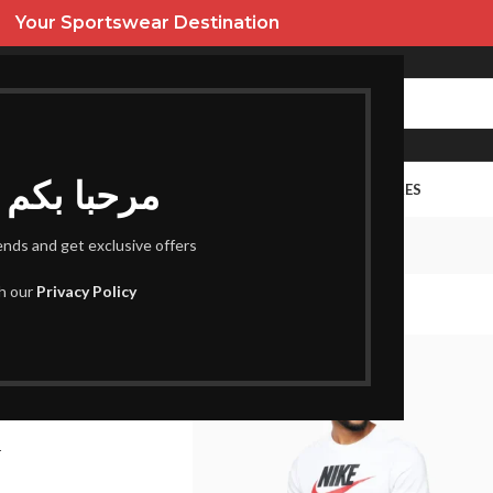
Your Sportswear Destination
Bienvenus I مرحبا بكم
URES
HOMME
ENFANT
PROMOS
FEMME
SACS ET ACCESSOIRES
t-shirt
rends and get exclusive offers
ifiés “t-shirt”
th our
Privacy Policy
ar T Shirt
r