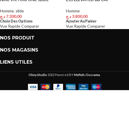
Homme
,
slide
Homme
د.ج
7.300,00
د.ج
3.800,00
Choix Des Options
Ajouter Au Panier
Vue Rapide
Comparer
Vue Rapide
Comparer
NOS PRODUIT
NOS MAGASINS
LIENS UTILES
Okey.Studio
2022 Powered BY
Meftah.Oussama
.