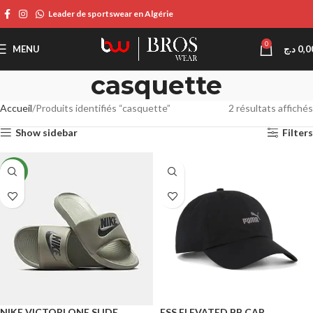
Leader de sportswear en Algérie
0
MENU
د.ج
0,0
casquette
Accueil
Produits identifiés “casquette”
2 résultats affichés
Show sidebar
Filters
NEW
NIKE VICTORI ONE SLIDE
ESS ELEVATED BB CAP