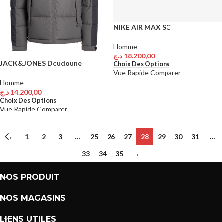
NIKE AIR MAX SC
Homme
د.ج
18.200,00
JACK&JONES Doudoune
Choix Des Options
Vue Rapide
Comparer
Homme
د.ج
14.200,00
Choix Des Options
Vue Rapide
Comparer
←
1
2
3
…
25
26
27
28
29
30
31
…
33
34
35
→
NOS PRODUIT
NOS MAGASINS
LIENS UTILES