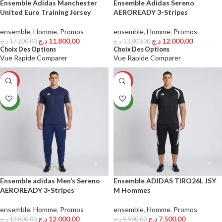
Ensemble Adidas Manchester
Ensemble Adidas Sereno
United Euro Training Jersey
AEROREADY 3-Stripes
ensemble
,
Homme
,
Promos
ensemble
,
Homme
,
Promos
د.ج
11.800,00
د.ج
12.000,00
د.ج
17.200,00
د.ج
13.800,00
Choix Des Options
Choix Des Options
Vue Rapide
Comparer
Vue Rapide
Comparer
-13%
-24%
NEW
NEW
Ensemble adidas Men’s Sereno
Ensemble ADIDAS TIRO26L JSY
AEROREADY 3-Stripes
M Hommes
ensemble
,
Homme
,
Promos
ensemble
,
Homme
,
Promos
د.ج
12.000,00
د.ج
7.500,00
د.ج
13.800,00
د.ج
9.900,00