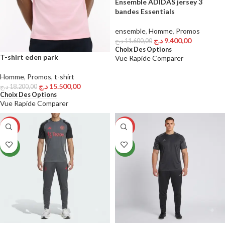
Ensemble ADIDAS jersey 3
bandes Essentials
ensemble
,
Homme
,
Promos
د.ج
9.400,00
د.ج
11.600,00
Choix Des Options
T-shirt eden park
Vue Rapide
Comparer
Homme
,
Promos
,
t-shirt
د.ج
15.500,00
د.ج
18.200,00
Choix Des Options
Vue Rapide
Comparer
-31%
-13%
NEW
NEW