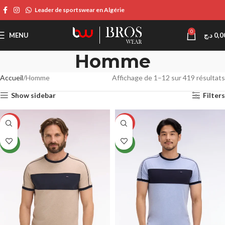
Leader de sportswear en Algérie
0
MENU
د.ج
0,0
Homme
Accueil
Homme
Affichage de 1–12 sur 419 résultats
Show sidebar
Filters
-14%
-14%
NEW
NEW