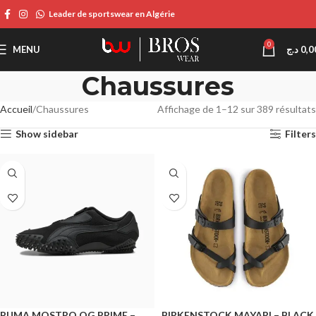
Leader de sportswear en Algérie
0
MENU
د.ج
0,0
Chaussures
Accueil
Chaussures
Affichage de 1–12 sur 389 résultats
Show sidebar
Filters
PUMA MOSTRO OG PRIME –
BIRKENSTOCK MAYARI – BLACK