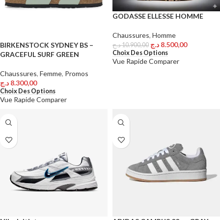
GODASSE ELLESSE HOMME
Chaussures
,
Homme
د.ج
8.500,00
BIRKENSTOCK SYDNEY BS –
د.ج
10.900,00
Choix Des Options
GRACEFUL SURF GREEN
Vue Rapide
Comparer
Chaussures
,
Femme
,
Promos
د.ج
8.300,00
Choix Des Options
Vue Rapide
Comparer