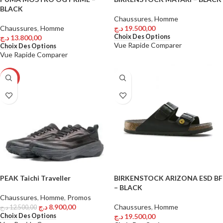
BLACK
Chaussures
,
Homme
Chaussures
,
Homme
د.ج
19.500,00
Choix Des Options
د.ج
13.800,00
Vue Rapide
Comparer
Choix Des Options
Vue Rapide
Comparer
-29%
PEAK Taichi Traveller
BIRKENSTOCK ARIZONA ESD BF
– BLACK
Chaussures
,
Homme
,
Promos
د.ج
8.900,00
Chaussures
,
Homme
د.ج
12.500,00
Choix Des Options
د.ج
19.500,00