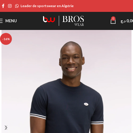
Leader de sportswear en Algérie
0
MENU
د.ج
0,0
-16%