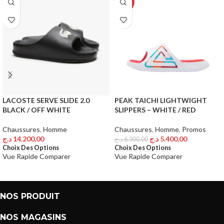
-14%
LACOSTE SERVE SLIDE 2.0
PEAK TAICHI LIGHTWIGHT
BLACK / OFF WHITE
SLIPPERS – WHITE / RED
Chaussures
,
Homme
Chaussures
,
Homme
,
Promos
د.ج
14.200,00
د.ج
5.400,00
د.ج
6.300,00
Choix Des Options
Choix Des Options
Vue Rapide
Comparer
Vue Rapide
Comparer
NOS PRODUIT
NOS MAGASINS