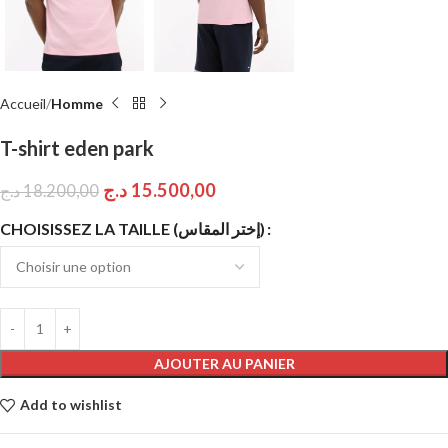
Accueil
Homme
T-shirt eden park
د.ج
15.500,00
د.ج
18.200,00
CHOISISSEZ LA TAILLE (إختر المقاس)
AJOUTER AU PANIER
Add to wishlist