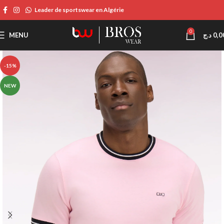
Leader de sportswear en Algérie
0
MENU
د.ج
0,0
-15%
NEW