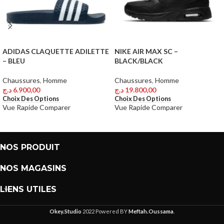
ADIDAS CLAQUETTE ADILETTE
NIKE AIR MAX SC –
– BLEU
BLACK/BLACK
Chaussures
,
Homme
Chaussures
,
Homme
د.ج
6.900,00
د.ج
19.800,00
Choix Des Options
Choix Des Options
Vue Rapide
Comparer
Vue Rapide
Comparer
NOS PRODUIT
NOS MAGASINS
LIENS UTILES
Okey.Studio
2022 Powered BY
Meftah.Oussama
.