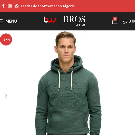
Leader de sportswear en Algérie
0
MENU
د.ج
0,0
-17%