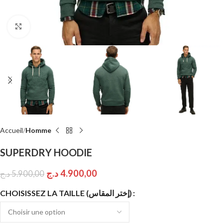
Click to enlarge
Accueil
Homme
SUPERDRY HOODIE
د.ج
4.900,00
د.ج
5.900,00
CHOISISSEZ LA TAILLE (إختر المقاس)