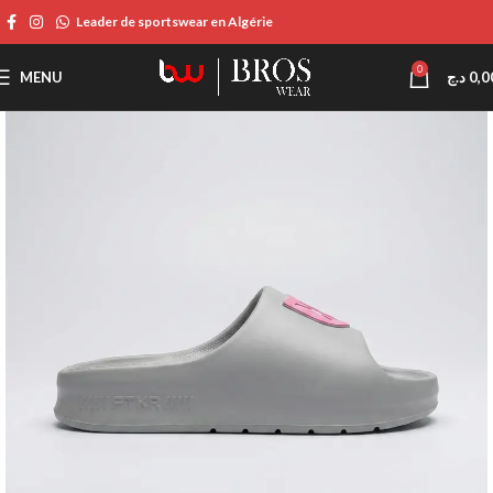
Leader de sportswear en Algérie
0
MENU
د.ج
0,0