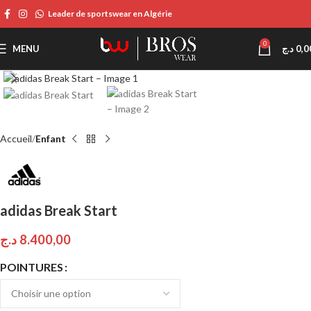
Leader de sportswear en Algérie
0
MENU
د.ج
0,0
Click to enlarge
Accueil
Enfant
adidas Break Start
د.ج
8.400,00
POINTURES