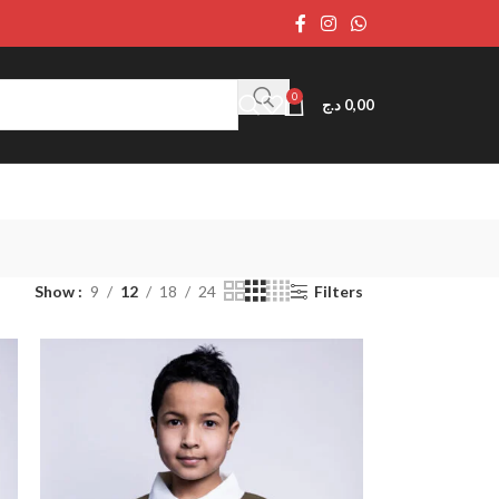
0
د.ج
0,00
Show
9
12
18
24
Filters