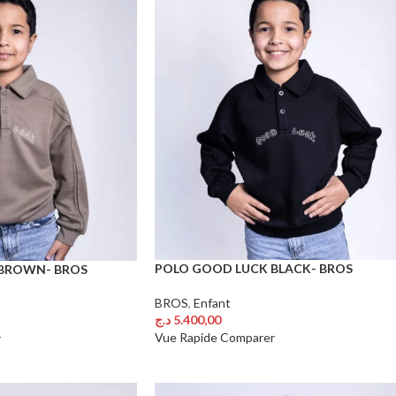
POLO GOOD LUCK BLACK- BROS
BROWN- BROS
BROS
,
Enfant
د.ج
5.400,00
Choix Des Options
Vue Rapide
Comparer
r