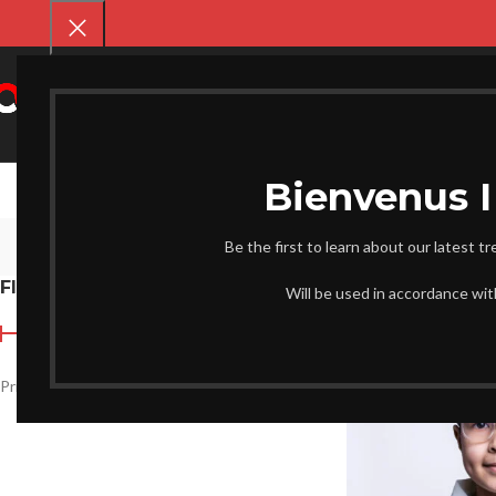
SELECT CATEGORY
CHAUSS
Be the first to learn about our latest t
FILTER BY PRICE
Accueil
Produits ident
Will be used in accordance wi
Prix :
5.800 د.ج
—
5.400 د.ج
FILTRER