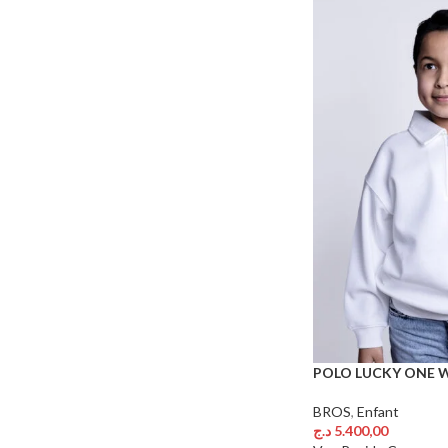
POLO LUCKY ONE W
BROS
,
Enfant
د.ج
5.400,00
Choix Des Options