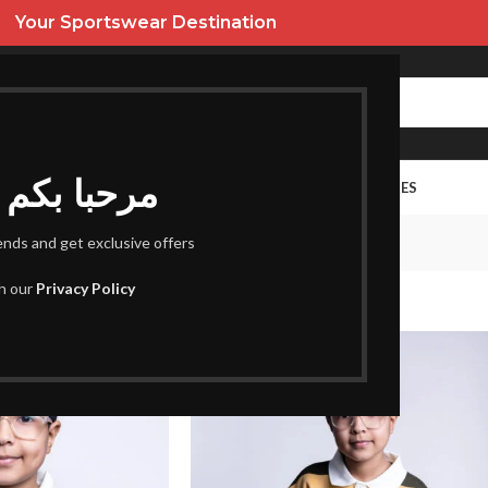
Your Sportswear Destination
Bienvenus I مرحبا بكم
URES
HOMME
ENFANT
PROMOS
FEMME
SACS ET ACCESSOIRES
polo
rends and get exclusive offers
ifiés “polo”
th our
Privacy Policy