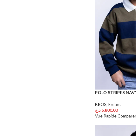
POLO STRIPES NAV
BROS
,
Enfant
د.ج
5.800,00
Choix Des Options
Vue Rapide
Compare