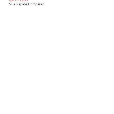
Choix Des Options
Vue Rapide
Comparer