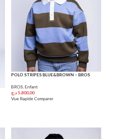
POLO STRIPES BLUE&BROWN – BROS
BROS
,
Enfant
د.ج
5.800,00
Choix Des Options
Vue Rapide
Comparer