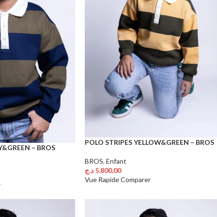
POLO STRIPES YELLOW&GREEN – BROS
Y&GREEN – BROS
BROS
,
Enfant
د.ج
5.800,00
Choix Des Options
Vue Rapide
Comparer
r