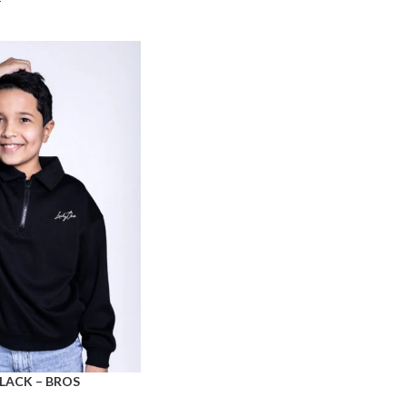
r
LACK – BROS