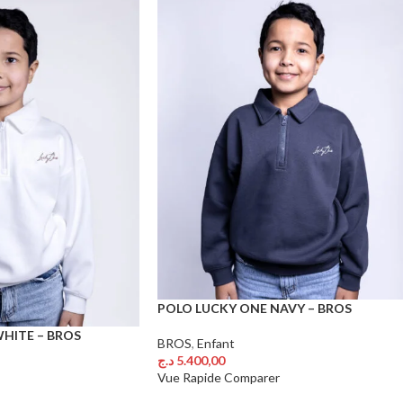
POLO LUCKY ONE NAVY – BROS
HITE – BROS
BROS
,
Enfant
د.ج
5.400,00
Choix Des Options
Vue Rapide
Comparer