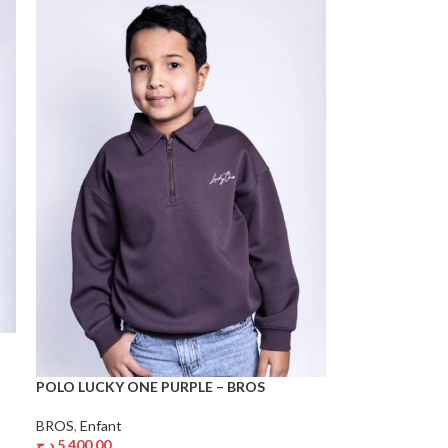
POLO LUCKY ONE PURPLE – BROS
BROS
,
Enfant
د.ج
5.400,00