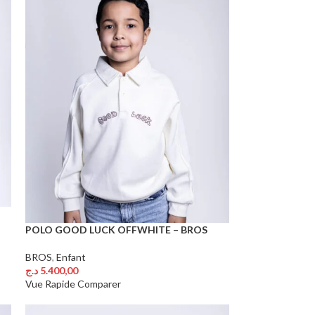
POLO GOOD LUCK OFFWHITE – BROS
BROS
,
Enfant
د.ج
5.400,00
Choix Des Options
Vue Rapide
Comparer