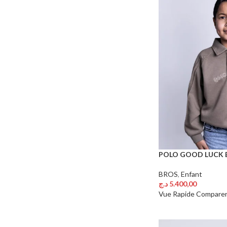
POLO GOOD LUCK 
BROS
,
Enfant
د.ج
5.400,00
Choix Des Options
Vue Rapide
Compare