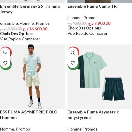
Ensemble Germany 26 Training
Ensemble Puma Camo TR
Jersey
Homme
,
Promos
ensemble
,
Homme
,
Promos
د.ج
7.900,00
د.ج
9.800,00
Choix Des Options
د.ج
16.600,00
د.ج
19.800,00
Vue Rapide
Comparer
Choix Des Options
Vue Rapide
Comparer
-22%
-24%
NEW
NEW
ESS PUMA ASYMETRIC POLO
Ensemble Puma Asymetric
Hommes
polystyrène
Homme
,
Promos
Homme
,
Promos