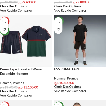
د.ج
9.400,00
د.ج
9.800,00
د.ج
12.100,00
د.ج
12.900,00
Choix Des Options
Choix Des Options
Vue Rapide
Comparer
Vue Rapide
Comparer
-20%
NEW
NEW
Puma Tape Elevated Woven
ESS PUMA TAPE
Ensemble Homme
Homme
,
Promos
Homme
,
Promos
د.ج
10.800,00
Choix Des Options
د.ج
11.100,00
د.ج
13.900,00
Vue Rapide
Comparer
Choix Des Options
Vue Rapide
Comparer