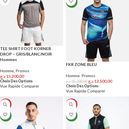
NEW
TEE SHIRT FOOT KORNER
DROP – GRIS/BLANC/NOIR
Hommes
FKR ZONE BLEU
Homme
,
Promos
Homme
,
Promos
د.ج
15.200,00
د.ج
12.500,00
Choix Des Options
د.ج
15.200,00
Vue Rapide
Comparer
Choix Des Options
Vue Rapide
Comparer
-14%
-14%
NEW
NEW