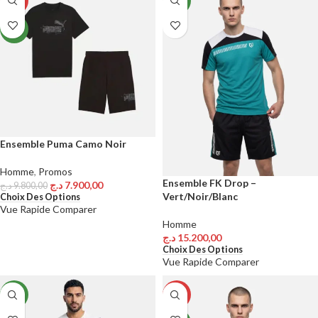
-19%
NEW
NEW
Ensemble Puma Camo Noir
Homme
,
Promos
Ensemble FK Drop –
د.ج
7.900,00
د.ج
9.800,00
Vert/Noir/Blanc
Choix Des Options
Vue Rapide
Comparer
Homme
د.ج
15.200,00
Choix Des Options
Vue Rapide
Comparer
NEW
-18%