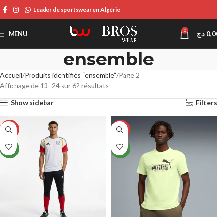
Leader de sportswear en Algérie
0
MENU
د.ج
0,0
ensemble
Accueil
Produits identifiés “ensemble”
Page 2
Affichage de 13–24 sur 62 résultats
Show sidebar
Filters
-16%
-19%
NEW
NEW