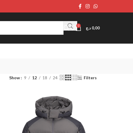
0
د.ج
0,00
Show
9
12
18
24
Filters