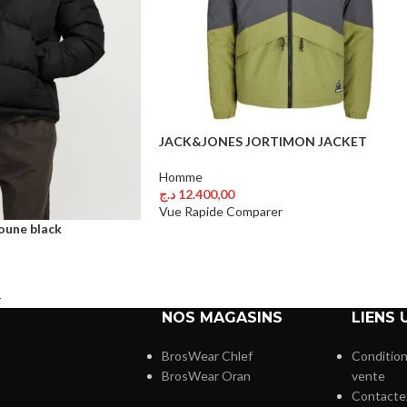
JACK&JONES JORTIMON JACKET
Homme
د.ج
12.400,00
Choix Des Options
Vue Rapide
Comparer
une black
r
NOS MAGASINS
LIENS 
BrosWear Chlef
Condition
BrosWear Oran
vente
Contacte