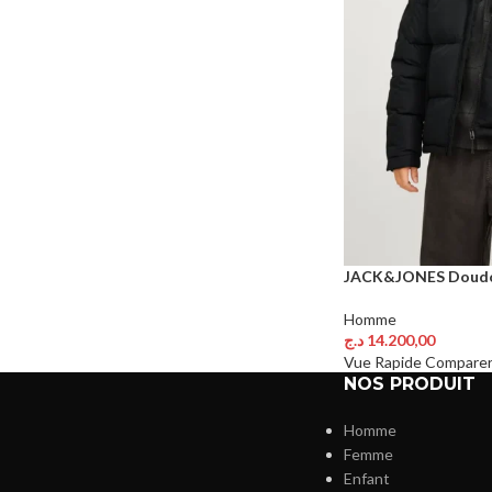
JACK&JONES Doudo
Homme
د.ج
14.200,00
Choix Des Options
Vue Rapide
Compare
NOS PRODUIT
Homme
Femme
Enfant