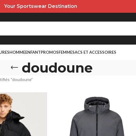
Your Sportswear Destination
URES
HOMME
ENFANT
PROMOS
FEMME
SACS ET ACCESSOIRES
doudoune
tifiés “doudoune”