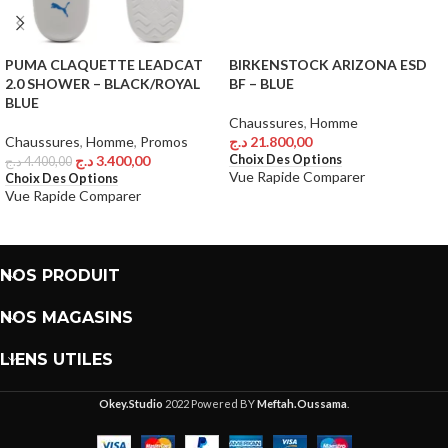
PUMA CLAQUETTE LEADCAT
BIRKENSTOCK ARIZONA ESD
2.0 SHOWER – BLACK/ROYAL
BF – BLUE
BLUE
Chaussures
,
Homme
Chaussures
,
Homme
,
Promos
د.ج
21.800,00
Choix Des Options
د.ج
3.400,00
د.ج
4.400,00
Vue Rapide
Comparer
Choix Des Options
Vue Rapide
Comparer
NOS PRODUIT
NOS MAGASINS
LIENS UTILES
Okey.Studio
2022 Powered BY
Meftah.Oussama
.