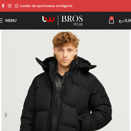
Leader de sportswear en Algérie
0
MENU
د.ج
0,0