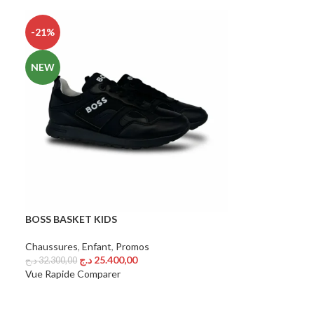
-21%
NEW
BOSS BASKET KIDS
Chaussures
,
Enfant
,
Promos
د.ج
25.400,00
د.ج
32.300,00
Choix Des Options
Vue Rapide
Comparer