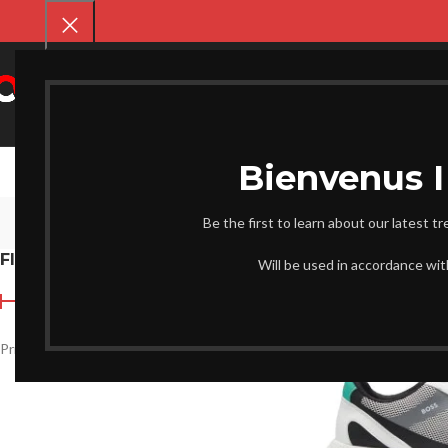
SELECT CATEGORY
CHAUSS
Be the first to learn about our latest t
FILTER BY PRICE
Accueil
Produits iden
Will be used in accordance wi
NEW
Prix :
39.800 د.ج
—
15.900 د.ج
FILTRER