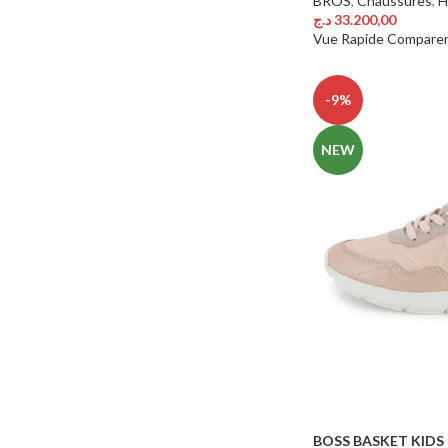
BROS
,
Chaussures
,
H
د.ج
33.200,00
Choix Des Options
Vue Rapide
Compare
-9%
NEW
BOSS BASKET KIDS