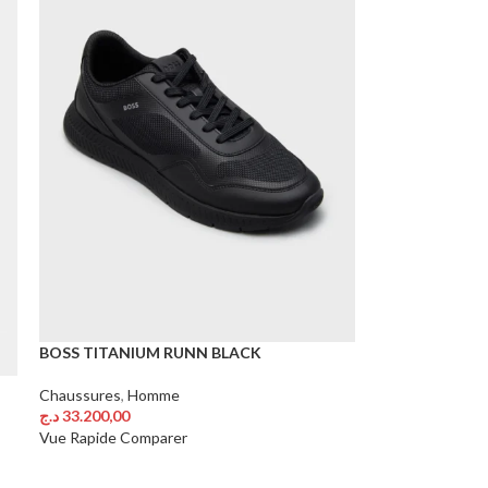
BOSS TITANIUM RUNN BLACK
Chaussures
,
Homme
د.ج
33.200,00
Choix Des Options
Vue Rapide
Comparer