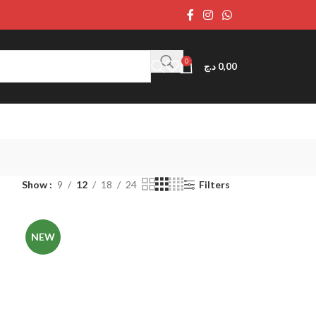
0
د.ج
0,00
Show
9
12
18
24
Filters
NEW