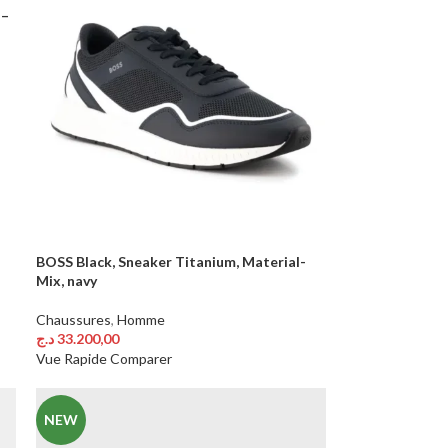
 –
BOSS Black, Sneaker Titanium, Material-
Mix, navy
Chaussures
,
Homme
د.ج
33.200,00
Choix Des Options
Vue Rapide
Comparer
NEW