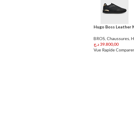
Hugo Boss Leather
BROS
,
Chaussures
,
H
د.ج
39.800,00
Choix Des Options
Vue Rapide
Compare