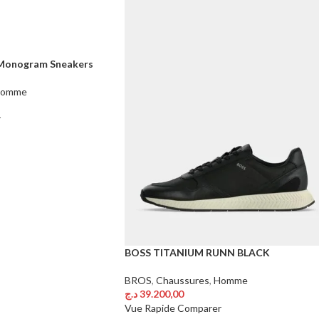
 Monogram Sneakers
omme
r
BOSS TITANIUM RUNN BLACK
BROS
,
Chaussures
,
Homme
د.ج
39.200,00
Choix Des Options
Vue Rapide
Comparer