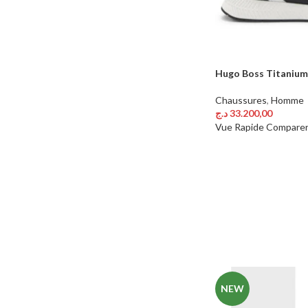
Hugo Boss Titanium
Chaussures
,
Homme
د.ج
33.200,00
Choix Des Options
Vue Rapide
Compare
NEW