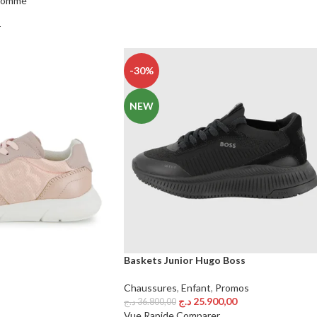
omme
r
-30%
NEW
Baskets Junior Hugo Boss
Chaussures
,
Enfant
,
Promos
د.ج
25.900,00
د.ج
36.800,00
Choix Des Options
Vue Rapide
Comparer