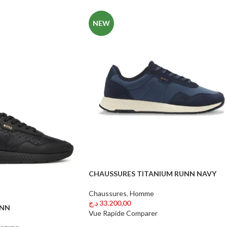
NEW
CHAUSSURES TITANIUM RUNN NAVY
Chaussures
,
Homme
د.ج
33.200,00
UNN
Choix Des Options
Vue Rapide
Comparer