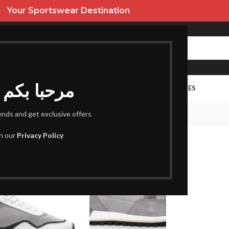
Your Sportswear Destination
Bienvenus I مرحبا بكم
URES
HOMME
ENFANT
PROMOS
FEMME
SACS ET ACCESSOIRES
boss
rends and get exclusive offers
tifiés “boss”
th our
Privacy Policy
NEW