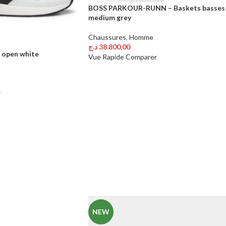
BOSS PARKOUR-RUNN – Baskets basses
medium grey
Chaussures
,
Homme
د.ج
38.800,00
 open white
Choix Des Options
Vue Rapide
Comparer
r
NEW