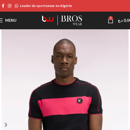
Leader de sportswear en Algérie
0
MENU
د.ج
0,0