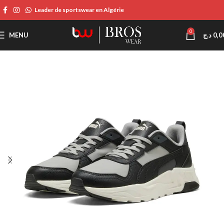
Leader de sportswear en Algérie
0
MENU
د.ج
0,0