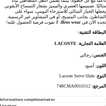
ناعمًا مع كل خطوة، بينما يضمن النعل المطاطي ثباتًا
مثاليًا. تصميمها العصري والمميز بشعار التمساح الأيقوني
يجعلها الخيار المثالي للاسترخاء اليومي، سواء على
.
الشاطئ، بجانب المسبح، أو في المشاوير غير الرسمية
!
، لا تفوت فرصة الحصول عليه
Bros wear
تجده الآن في
البطاقة التقنية:
LACOSTE
:
العلامة التجارية
الجنس:
رجالي
سود
أ
:
اللون
: Lacoste Serve Slide
النوع
748CMA0010312
المرجع:
Informations complémentaires
Livraison