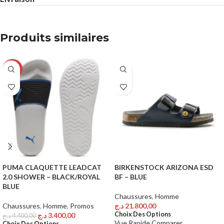
Produits similaires
-23%
PUMA CLAQUETTE LEADCAT
BIRKENSTOCK ARIZONA ESD
2.0 SHOWER – BLACK/ROYAL
BF – BLUE
BLUE
Chaussures
,
Homme
Chaussures
,
Homme
,
Promos
د.ج
21.800,00
Choix Des Options
د.ج
3.400,00
د.ج
4.400,00
Vue Rapide
Comparer
Choix Des Options