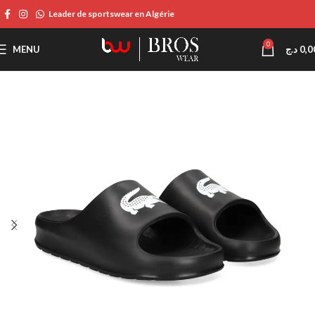
Leader de sportswear en Algérie
0
MENU
د.ج
0,0