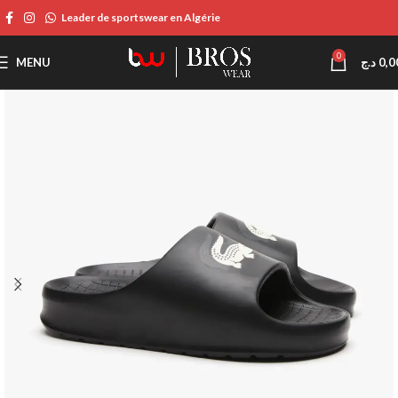
Leader de sportswear en Algérie
0
MENU
د.ج
0,0