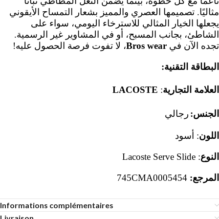
ناعمًا مع كل خطوة، بينما يضمن النعل المطاطي ثباتًا
مثاليًا. تصميمها العصري والمميز بشعار التمساح الأيقوني
يجعلها الخيار المثالي للاسترخاء اليومي، سواء على
.
الشاطئ، بجانب المسبح، أو في المشاوير غير الرسمية
!
، لا تفوت فرصة الحصول عليه
Bros wear
تجده الآن في
البطاقة التقنية:
LACOSTE
:
العلامة التجارية
الجنس:
رجالي
سود
أ
:
اللون
: Lacoste Serve Slide
النوع
745CMA0005454
المرجع:
Informations complémentaires
Livraison