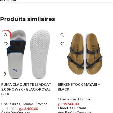
Produits similaires
-23%
PUMA CLAQUETTE LEADCAT
BIRKENSTOCK MAYARI –
2.0 SHOWER – BLACK/ROYAL
BLACK
BLUE
Chaussures
,
Homme
Chaussures
,
Homme
,
Promos
د.ج
19.500,00
Choix Des Options
د.ج
3.400,00
د.ج
4.400,00
Vue Rapide
Comparer
Choix Des Options