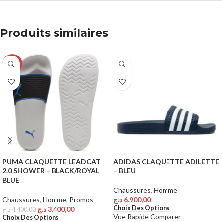
Produits similaires
-23%
PUMA CLAQUETTE LEADCAT
ADIDAS CLAQUETTE ADILETTE
2.0 SHOWER – BLACK/ROYAL
– BLEU
BLUE
Chaussures
,
Homme
Chaussures
,
Homme
,
Promos
د.ج
6.900,00
Choix Des Options
د.ج
3.400,00
د.ج
4.400,00
Vue Rapide
Comparer
Choix Des Options