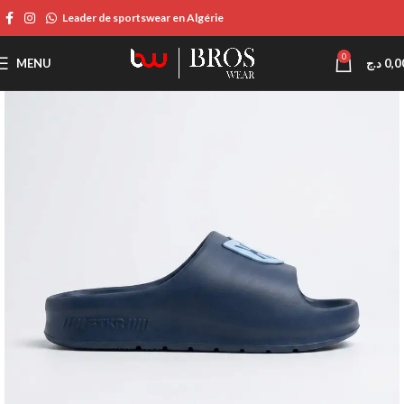
Leader de sportswear en Algérie
0
MENU
د.ج
0,0