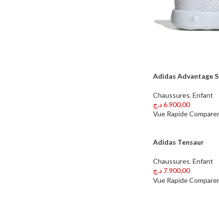
Adidas Advantage S
Chaussures
,
Enfant
د.ج
6.900,00
Choix Des Options
Vue Rapide
Compare
Adidas Tensaur
Chaussures
,
Enfant
د.ج
7.900,00
Choix Des Options
Vue Rapide
Compare