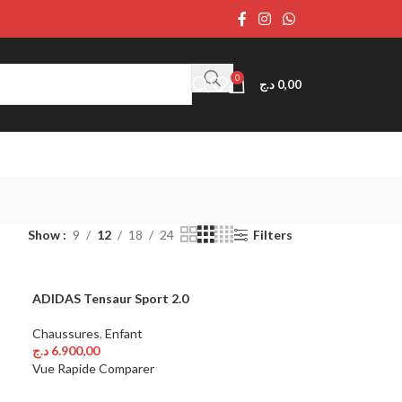
0
د.ج
0,00
Show
9
12
18
24
Filters
ADIDAS Tensaur Sport 2.0
Chaussures
,
Enfant
د.ج
6.900,00
Choix Des Options
Vue Rapide
Comparer