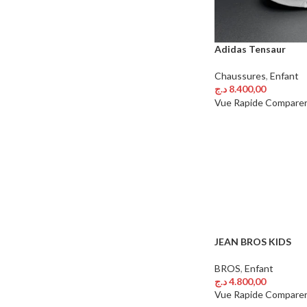
Adidas Tensaur
Chaussures
,
Enfant
د.ج
8.400,00
Choix Des Options
Vue Rapide
Compare
JEAN BROS KIDS
BROS
,
Enfant
د.ج
4.800,00
Choix Des Options
Vue Rapide
Compare