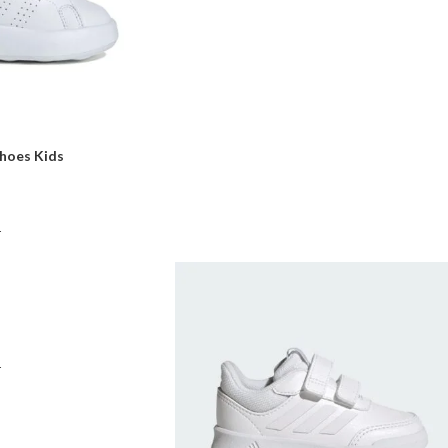
hoes Kids
r
r