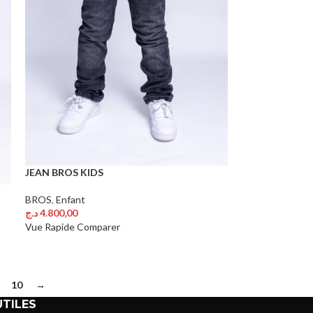
JEAN BROS KIDS
BROS
,
Enfant
د.ج
4.800,00
Choix Des Options
Vue Rapide
Comparer
10
→
UTILES