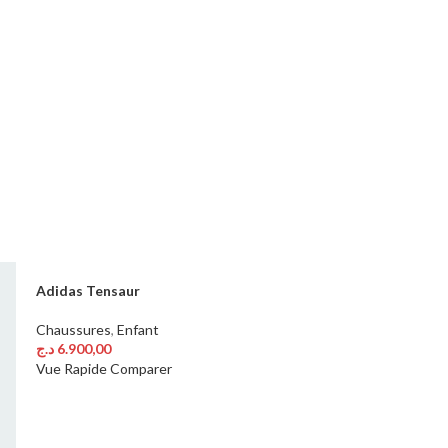
Adidas Tensaur
Chaussures
,
Enfant
د.ج
6.900,00
Choix Des Options
Vue Rapide
Comparer