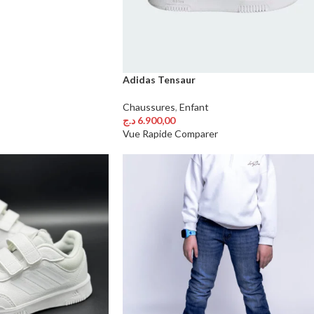
Adidas Tensaur
Chaussures
,
Enfant
د.ج
6.900,00
Choix Des Options
Vue Rapide
Comparer