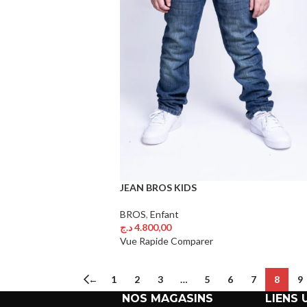
JEAN BROS KIDS
BROS
,
Enfant
د.ج
4.800,00
Choix Des Options
Vue Rapide
Comparer
←
1
2
3
…
5
6
7
8
9
NOS MAGASINS
LIENS 