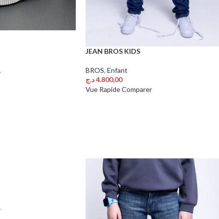
JEAN BROS KIDS
BROS
,
Enfant
r
د.ج
4.800,00
Choix Des Options
Vue Rapide
Comparer
r