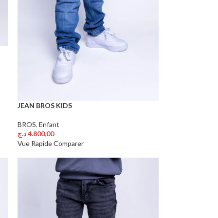
JEAN BROS KIDS
BROS
,
Enfant
د.ج
4.800,00
Choix Des Options
Vue Rapide
Comparer