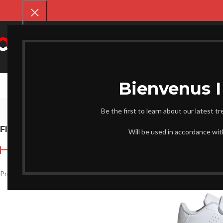
SELECT CATEGORY
CHAUSS
Be the first to learn about our latest t
FILTER BY PRICE
Accueil
Enfant
Page 
Will be used in accordance wi
Prix :
33.900 د.ج
—
2.200 د.ج
FILTRER